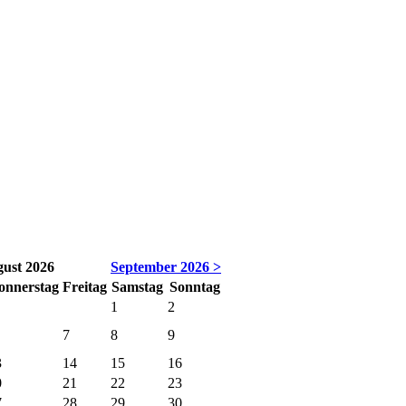
ust 2026
September 2026 >
o
nnerstag
Fr
eitag
Sa
mstag
So
nntag
1
2
7
8
9
3
14
15
16
0
21
22
23
7
28
29
30