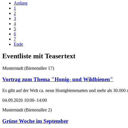
Anfang
1
2
3
4
5
6
7
Ende
Eventliste mit Teasertext
Musterstadt
(
Bienenallee 17
)
Vortrag zum Thema "Honig- und Wildbienen"
Es gibt auf der Welt ca. neun Honigbienenarten und mehr als 30.000 
04.09.2026 10:00–14:00
Musterstadt
(
Bienenallee 2
)
Grüne Woche im September