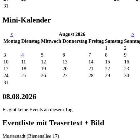
31
Mini-Kalender
<
August 2026
>
Mo
ntag
Di
enstag
Mi
ttwoch
Do
nnerstag
Fr
eitag
Sa
mstag
So
nnta
1
2
3
4
5
6
7
8
9
10
11
12
13
14
15
16
17
18
19
20
21
22
23
24
25
26
27
28
29
30
31
08.08.2026
Es gibt keine Events an diesem Tag.
Eventliste mit Teasertext + Bild
Musterstadt
(
Bienenallee 17
)