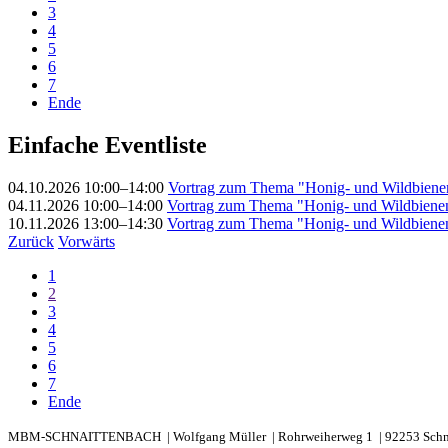
3
4
5
6
7
Ende
Einfache Eventliste
04.10.2026 10:00–14:00
Vortrag zum Thema "Honig- und Wildbiene
04.11.2026 10:00–14:00
Vortrag zum Thema "Honig- und Wildbiene
10.11.2026 13:00–14:30
Vortrag zum Thema "Honig- und Wildbiene
Zurück
Vorwärts
1
2
3
4
5
6
7
Ende
MBM-SCHNAITTENBACH |
Wolfgang Müller |
Rohrweiherweg 1 |
92253 Schn