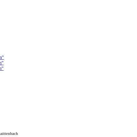
n"
n"
n"
aittenbach