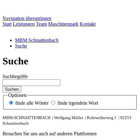
Navigation überspringen
Start
Leistungen
Team
Maschinenpark
Kontakt
MBM Schnaittenbach
Suche
Suche
Suchbegriffe
Suchen
Optionen
finde alle Wörter
finde irgendein Wort
MBM-SCHNAITTENBACH |
Wolfgang Müller |
Rohrweiherweg 1 |
92253
Schnaittenbach
Besuchen Sie uns auch auf anderen Plattformen