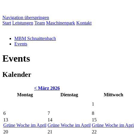
Navigation überspringen
Start
Leistungen
Team
Maschinenpark
Kontakt
MBM Schnaittenbach
Events
Events
Kalender
< März 2026
Mo
ntag
Di
enstag
Mi
ttwoch
1
6
7
8
13
14
15
Grüne Woche im April
Grüne Woche im April
Grüne Woche im Apri
20
21
22