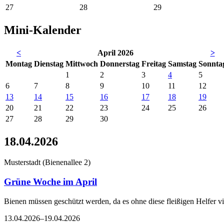
27
28
29
Mini-Kalender
<
April 2026
>
Mo
ntag
Di
enstag
Mi
ttwoch
Do
nnerstag
Fr
eitag
Sa
mstag
So
nnta
1
2
3
4
5
6
7
8
9
10
11
12
13
14
15
16
17
18
19
20
21
22
23
24
25
26
27
28
29
30
18.04.2026
Musterstadt
(
Bienenallee 2
)
Grüne Woche im April
Bienen müssen geschützt werden, da es ohne diese fleißigen Helfer v
13.04.2026–19.04.2026