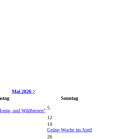
Mai 2026 >
stag
So
nntag
5
onig- und Wildbienen"
12
19
Grüne Woche im April
26