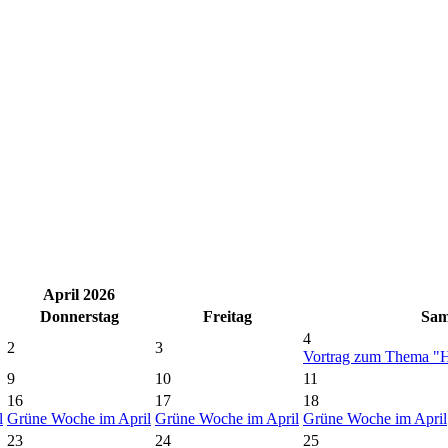
April 2026
Do
nnerstag
Fr
eitag
Sa
m
4
2
3
Vortrag zum Thema "H
9
10
11
16
17
18
l
Grüne Woche im April
Grüne Woche im April
Grüne Woche im April
23
24
25