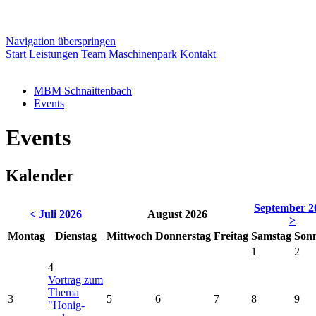
Navigation überspringen
Start
Leistungen
Team
Maschinenpark
Kontakt
MBM Schnaittenbach
Events
Events
Kalender
September 2
< Juli 2026
August 2026
>
Mo
ntag
Di
enstag
Mi
ttwoch
Do
nnerstag
Fr
eitag
Sa
mstag
So
n
1
2
4
Vortrag zum
Thema
3
5
6
7
8
9
"Honig-